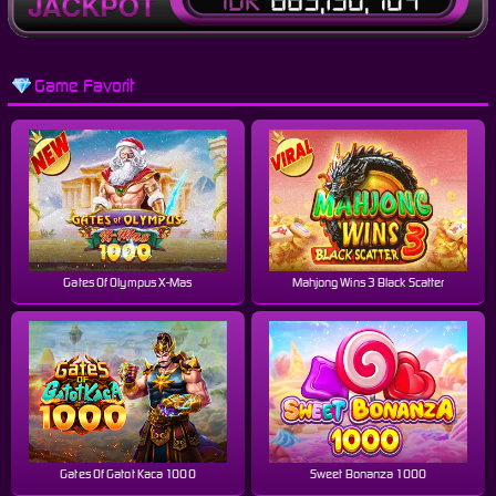
Game Favorit
Gates Of Olympus X-Mas
Mahjong Wins 3 Black Scatter
Gates Of Gatot Kaca 1000
Sweet Bonanza 1000