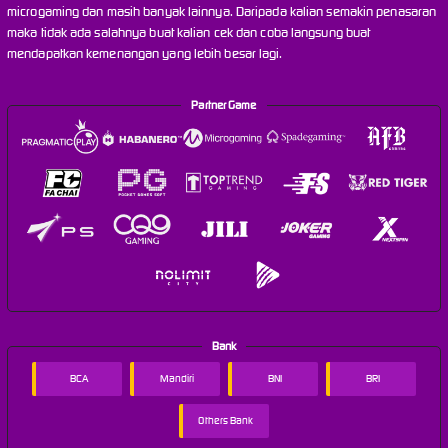
microgaming dan masih banyak lainnya. Daripada kalian semakin penasaran
maka tidak ada salahnya buat kalian cek dan coba langsung buat
mendapatkan kemenangan yang lebih besar lagi.
Partner Game
Bank
BCA
Mandiri
BNI
BRI
Others Bank